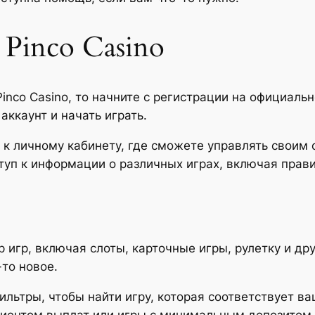
в Pinco Casino
inco Casino, то начните с регистрации на официаль
аккаунт и начать играть.
 к личному кабинету, где сможете управлять своим 
уп к информации о различных играх, включая правил
 игр, включая слоты, карточные игры, рулетку и др
-то новое.
ильтры, чтобы найти игру, которая соответствует 
иентом выплат или игры с минимальным депозитом.