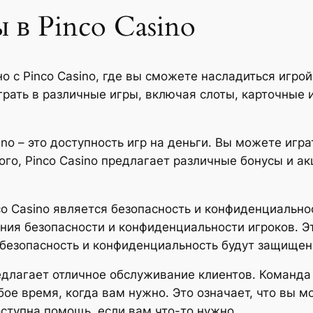
 в Pinco Casino
о с Pinco Casino, где вы сможете насладиться игрой
рать в различные игры, включая слоты, карточные и
no – это доступность игр на деньги. Вы можете игра
го, Pinco Casino предлагает различные бонусы и ак
 Casino является безопасность и конфиденциальност
ия безопасности и конфиденциальности игроков. Эт
а безопасность и конфиденциальность будут защищен
длагает отличное обслуживание клиентов. Команда 
ое время, когда вам нужно. Это означает, что вы мо
оступна помощь, если вам что-то нужно.