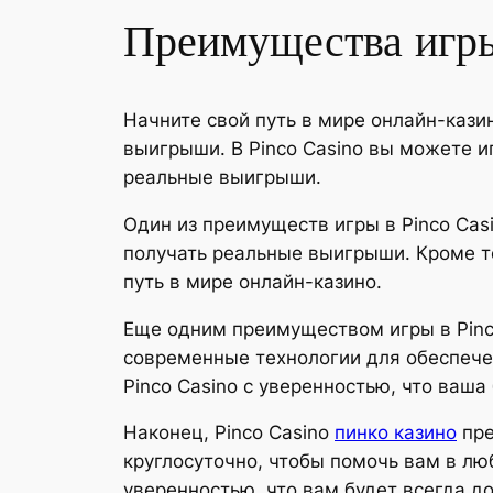
Преимущества игры
Начните свой путь в мире онлайн-казин
выигрыши. В Pinco Casino вы можете иг
реальные выигрыши.
Один из преимуществ игры в Pinco Casi
получать реальные выигрыши. Кроме то
путь в мире онлайн-казино.
Еще одним преимуществом игры в Pinco
современные технологии для обеспечен
Pinco Casino с уверенностью, что ваш
Наконец, Pinco Casino
пинко казино
пре
круглосуточно, чтобы помочь вам в люб
уверенностью, что вам будет всегда д