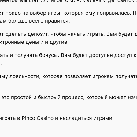
т право на выбор игры, которая ему понравилась. П
вам больше всего нравится.
ет сделать депозит, чтобы начать играть. Вам будет
ктронные деньги и другие.
ать и получать бонусы. Вам будет доступен доступ 
.
мму лояльности, которая позволяет игрокам получат
 – это простой и быстрый процесс, который может н
грать в Pinco Casino и насладиться играми!