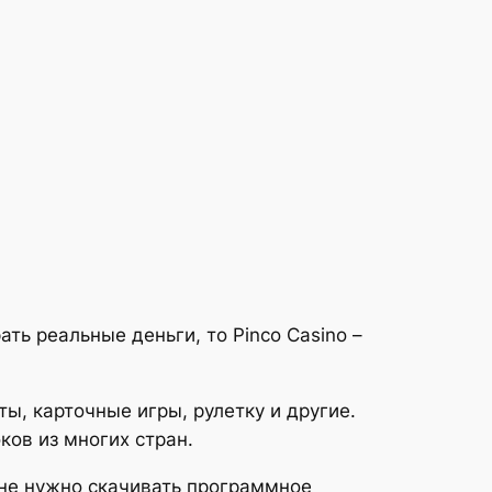
ть реальные деньги, то Pinco Casino –
ты, карточные игры, рулетку и другие.
ков из многих стран.
м не нужно скачивать программное