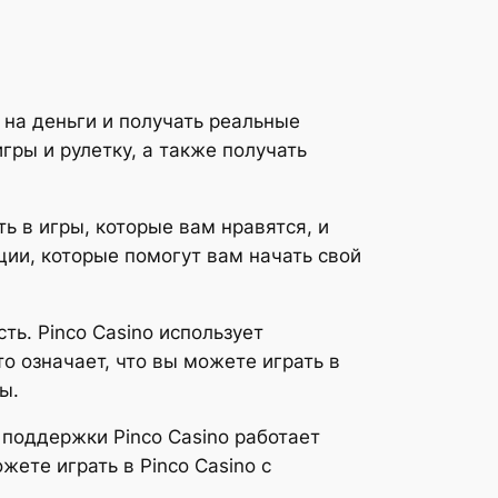
 на деньги и получать реальные
гры и рулетку, а также получать
ть в игры, которые вам нравятся, и
ции, которые помогут вам начать свой
ь. Pinco Casino использует
о означает, что вы можете играть в
ы.
поддержки Pinco Casino работает
жете играть в Pinco Casino с