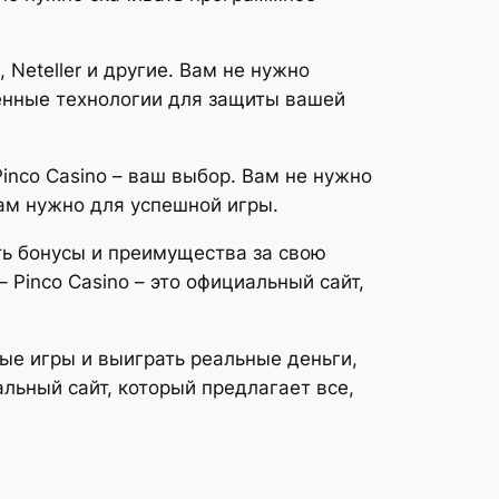
 Neteller и другие. Вам не нужно
менные технологии для защиты вашей
inco Casino – ваш выбор. Вам не нужно
 вам нужно для успешной игры.
ть бонусы и преимущества за свою
 Pinco Casino – это официальный сайт,
ые игры и выиграть реальные деньги,
иальный сайт, который предлагает все,