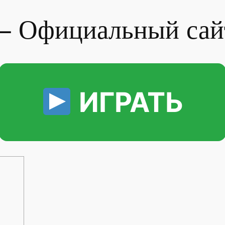
– Официальный сай
ИГРАТЬ