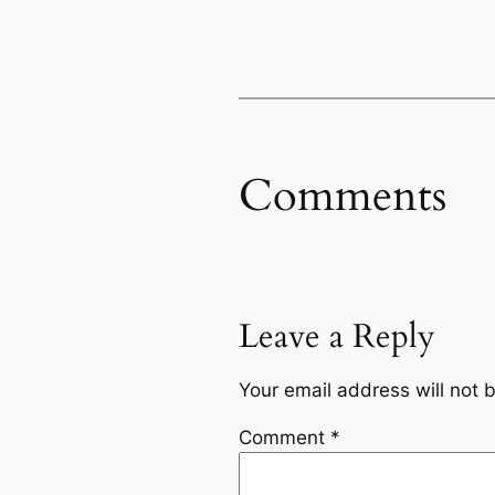
Comments
Leave a Reply
Your email address will not 
Comment
*