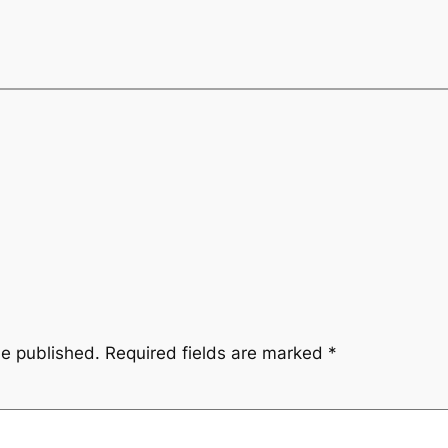
be published.
Required fields are marked
*