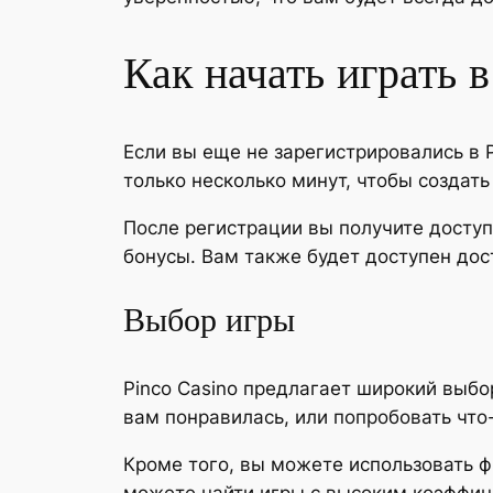
Как начать играть 
Если вы еще не зарегистрировались в P
только несколько минут, чтобы создать 
После регистрации вы получите доступ
бонусы. Вам также будет доступен дост
Выбор игры
Pinco Casino предлагает широкий выбор
вам понравилась, или попробовать что
Кроме того, вы можете использовать ф
можете найти игры с высоким коэффиц